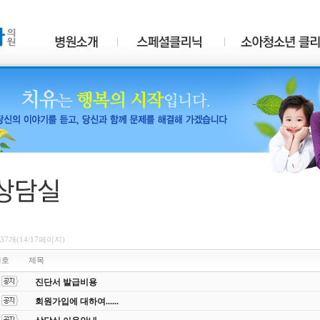
337개(14/17페이지)
번호
제목
진단서 발급비용
회원가입에 대하여......