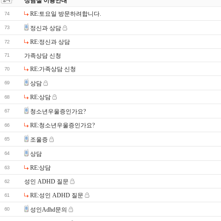
상담실 이용안내
RE:토요일 방문하려합니다.
74
73
정신과 상담
RE:정신과 상담
72
71
가족상담 신청
RE:가족상담 신청
70
69
상담
RE:상담
68
67
청소년우울증인가요?
RE:청소년우울증인가요?
66
65
조울증
64
상담
RE:상담
63
성인 ADHD 질문
62
RE:성인 ADHD 질문
61
60
성인Adhd문의